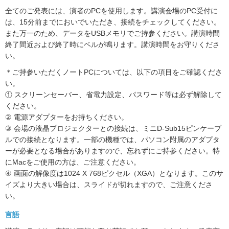
全てのご発表には、演者のPCを使用します。講演会場のPC受付に
は、15分前までにおいでいただき、接続をチェックしてください。
また万一のため、データをUSBメモリでご持参ください。講演時間
終了間近および終了時にベルが鳴ります。講演時間をお守りくださ
い。
＊ご持参いただくノートPCについては、以下の項目をご確認くださ
い。
① スクリーンセーバー、省電力設定、パスワード等は必ず解除して
ください。
② 電源アダプターをお持ちください。
③ 会場の液晶プロジェクターとの接続は、ミニD-Sub15ピンケーブ
ルでの接続となります。一部の機種では、パソコン附属のアダプタ
ーが必要となる場合がありますので、忘れずにご持参ください。特
にMacをご使用の方は、ご注意ください。
④ 画面の解像度は1024 X 768ピクセル（XGA）となります。このサ
イズより大きい場合は、スライドが切れますので、ご注意くださ
い。
言語