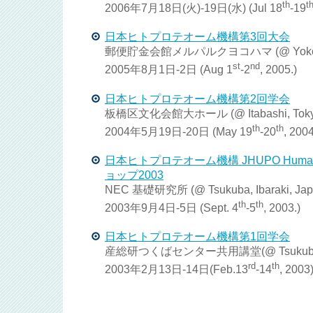
th
t
2006年7月18日(火)-19日(水) (Jul 18
-19
日本ヒトプロテオーム機構第3回大会
郵便貯金会館メルパルクヨコハマ (@ Yokohama
st
nd
2005年8月1日-2日 (Aug 1
-2
, 2005.)
日本ヒトプロテオーム機構第2回学会
板橋区文化会館大ホール (@ Itabashi, Tokyo
th
th
2004年5月19日-20日 (May 19
-20
, 2004
日本ヒトプロテオーム機構 JHUPO Human Li
ョップ2003
NEC 基礎研究所 (@ Tsukuba, Ibaraki, Jap
th
th
2003年9月4日-5日 (Sept. 4
-5
, 2003.)
日本ヒトプロテオーム機構第1回学会
産総研つくばセンター共用講堂(@ Tsukuba, Ib
rd
th
2003年2月13日-14日(Feb.13
-14
, 2003